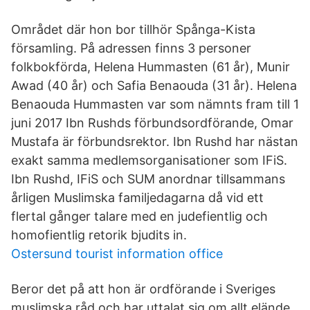
Området där hon bor tillhör Spånga-Kista
församling. På adressen finns 3 personer
folkbokförda, Helena Hummasten (61 år), Munir
Awad (40 år) och Safia Benaouda (31 år). Helena
Benaouda Hummasten var som nämnts fram till 1
juni 2017 Ibn Rushds förbundsordförande, Omar
Mustafa är förbundsrektor. Ibn Rushd har nästan
exakt samma medlemsorganisationer som IFiS.
Ibn Rushd, IFiS och SUM anordnar tillsammans
årligen Muslimska familjedagarna då vid ett
flertal gånger talare med en judefientlig och
homofientlig retorik bjudits in.
Ostersund tourist information office
Beror det på att hon är ordförande i Sveriges
muslimska råd och har uttalat sig om allt elände