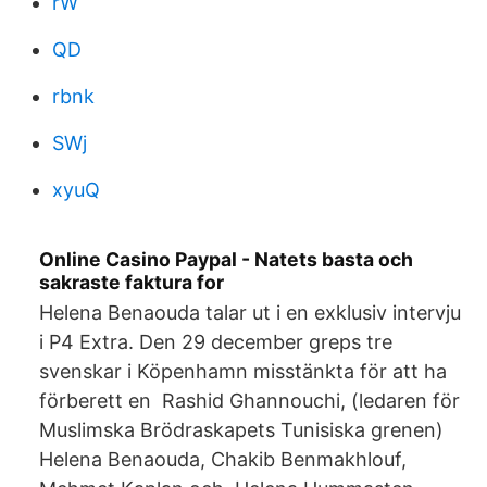
rW
QD
rbnk
SWj
xyuQ
Online Casino Paypal - Natets basta och
sakraste faktura for
Helena Benaouda talar ut i en exklusiv intervju
i P4 Extra. Den 29 december greps tre
svenskar i Köpenhamn misstänkta för att ha
förberett en Rashid Ghannouchi, (ledaren för
Muslimska Brödraskapets Tunisiska grenen)
Helena Benaouda, Chakib Benmakhlouf,