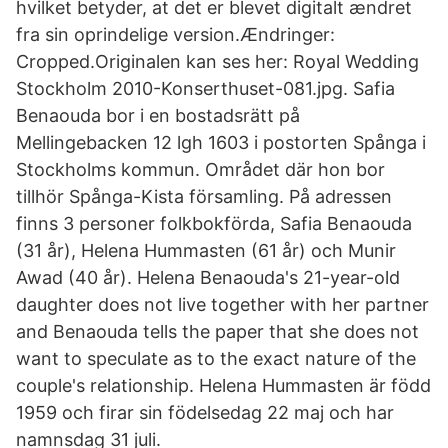
hvilket betyder, at det er blevet digitalt ændret
fra sin oprindelige version.Ændringer:
Cropped.Originalen kan ses her: Royal Wedding
Stockholm 2010-Konserthuset-081.jpg. Safia
Benaouda bor i en bostadsrätt på
Mellingebacken 12 lgh 1603 i postorten Spånga i
Stockholms kommun. Området där hon bor
tillhör Spånga-Kista församling. På adressen
finns 3 personer folkbokförda, Safia Benaouda
(31 år), Helena Hummasten (61 år) och Munir
Awad (40 år). Helena Benaouda's 21-year-old
daughter does not live together with her partner
and Benaouda tells the paper that she does not
want to speculate as to the exact nature of the
couple's relationship. Helena Hummasten är född
1959 och firar sin födelsedag 22 maj och har
namnsdag 31 juli.