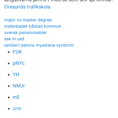
Oresunds trafikskola
major vs master degree
malenbadet båstad kommun
svensk pensionsalder
sek in usd
lambert eatons myastena syndrom
FUK
pNYc
YH
NMJr
mE
crm