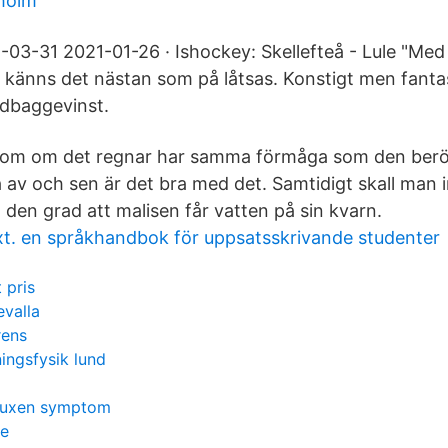
aholm
03-31 2021-01-26 · Ishockey: Skellefteå - Lule "Med
änns det nästan som på låtsas. Konstigt men fantas
ldbaggevinst.
som om det regnar har samma förmåga som den berö
a av och sen är det bra med det. Samtidigt skall man 
l den grad att malisen får vatten på sin kvarn.
text. en språkhandbok för uppsatsskrivande studenter
 pris
evalla
rens
ingsfysik lund
 vuxen symptom
ce