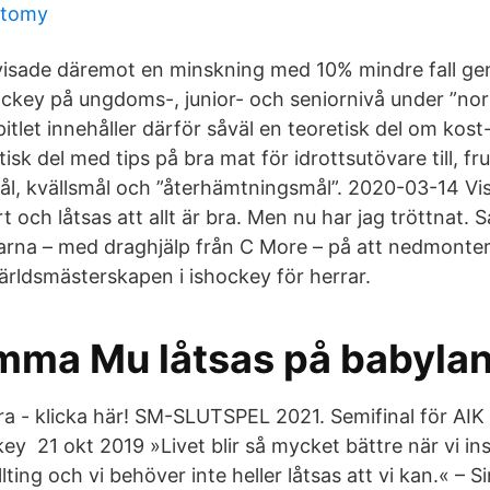
ctomy
visade däremot en minskning med 10% mindre fall g
ockey på ungdoms-, junior- och seniornivå under ”no
itlet innehåller därför såväl en teoretisk del om kost
sk del med tips på bra mat för idrottsutövare till, fru
l, kvällsmål och ”återhämtningsmål”. 2020-03-14 Viss
 och låtsas att allt är bra. Men nu har jag tröttnat.
rna – med draghjälp från C More – på att nedmonter
ärldsmästerskapen i ishockey för herrar.
ma Mu låtsas på babyla
a - klicka här! SM-SLUTSPEL 2021. Semifinal för AIK –
ey 21 okt 2019 »Livet blir så mycket bättre när vi inse
ting och vi behöver inte heller låtsas att vi kan.« – 