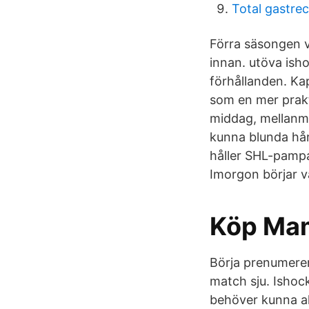
Total gastre
Förra säsongen 
innan. utöva ish
förhållanden. Kap
som en mer prakti
middag, mellanmå
kunna blunda hårt
håller SHL-pampa
Imorgon börjar v
Köp Mam
Börja prenumerer
match sju. Ishock
behöver kunna all