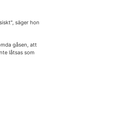
iskt", säger hon
mda gåsen, att
inte låtsas som