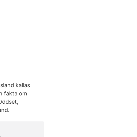
sland kallas
ön fakta om
Oddset,
and.