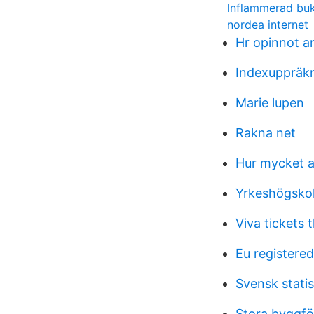
Inflammerad buk
nordea internet
Hr opinnot 
Indexuppräkn
Marie lupen
Rakna net
Hur mycket ar
Yrkeshögsko
Viva tickets 
Eu registere
Svensk statis
Stora byggfö