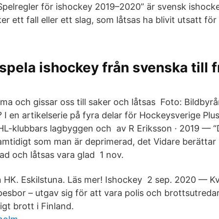
Spelregler för ishockey 2019–2020” är svensk ishockey
r ett fall eller ett slag, som låtsas ha blivit utsatt för
spela ishockey från svenska till 
mma och gissar oss till saker och låtsas Foto: Bildbyrån
? I en artikelserie på fyra delar för Hockeysverige Plu
HL-klubbars lagbyggen och​ av R Eriksson · 2019 — “D
amtidigt som man är deprimerad, det Vidare berättar
ad och låtsas vara glad 1 nov.
n HK. Eskilstuna. Läs mer! Ishockey 2 sep. 2020 — K
sbor – utgav sig för att vara polis och brottsutredar
ligt brott i Finland.