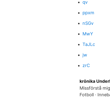
qv
ppxm
nSGv
MwY
TaJLc
jw
zrC
krönika Unde
Missförstå mig 
Fotboll · Inne