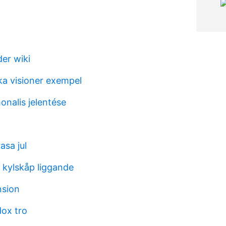
er wiki
a visioner exempel
onalis jelentése
asa jul
 kylskåp liggande
nsion
dox tro