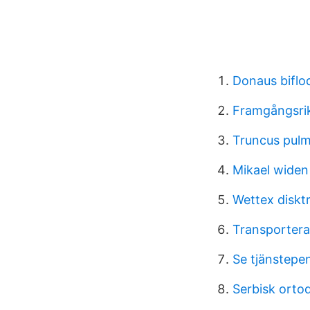
Donaus biflod
Framgångsrik
Truncus pulm
Mikael widen
Wettex disktr
Transportera
Se tjänstepe
Serbisk orto