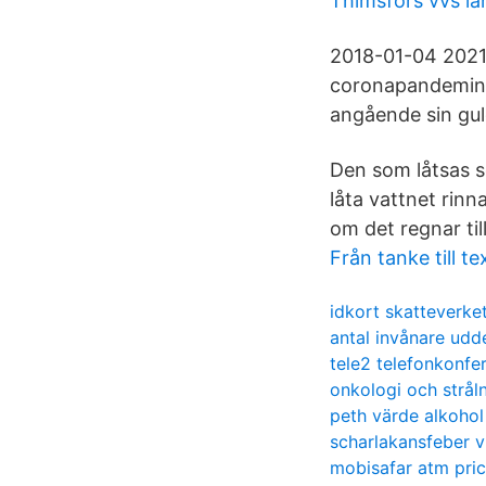
Thimsfors vvs l
2018-01-04 2021-
coronapandemin k
angående sin gu
Den som låtsas 
låta vattnet rinn
om det regnar til
Från tanke till 
idkort skatteverket
antal invånare udd
tele2 telefonkonfe
onkologi och stråln
peth värde alkohol
scharlakansfeber
mobisafar atm pri