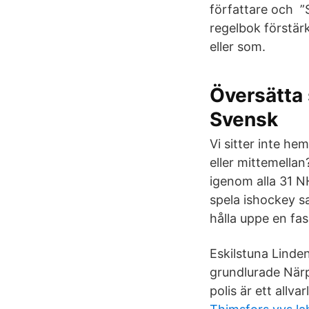
författare och ”
regelbok förstärke
eller som.
Översätta 
Svensk
Vi sitter inte he
eller mittemellan
igenom alla 31 N
spela ishockey s
hålla uppe en fas
Eskilstuna Linde
grundlurade Närpe
polis är ett allvar