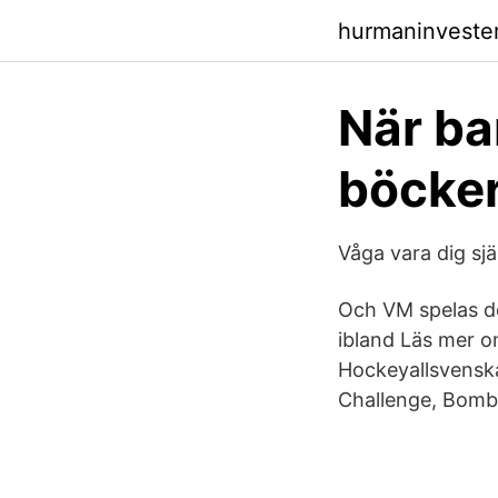
hurmaninveste
När ba
böcker
Våga vara dig sjä
Och VM spelas de
ibland Läs mer o
Hockeyallsvensk
Challenge, Bomb