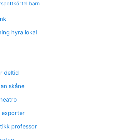
spottkörtel barn
amk
ing hyra lokal
 deltid
lan skåne
theatro
d exporter
tikk professor
retag