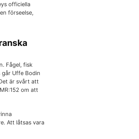
s officiella
 en förseelse,
franska
. Fågel, fisk
s går Uffe Bodin
et är svårt att
 MR:152 om att
vinna
e. Att låtsas vara