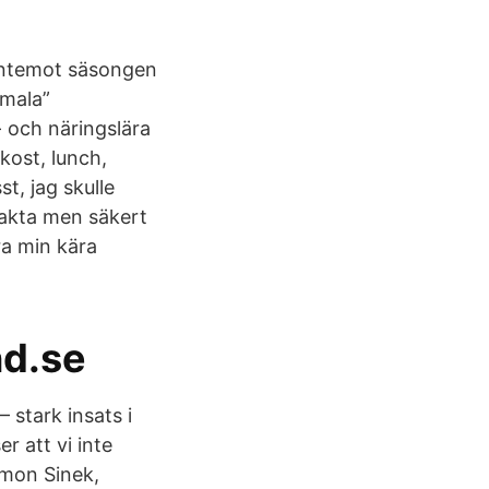
entemot säsongen
rmala”
- och näringslära
kost, lunch,
t, jag skulle
 Sakta men säkert
a min kära
nd.se
 stark insats i
r att vi inte
Simon Sinek,