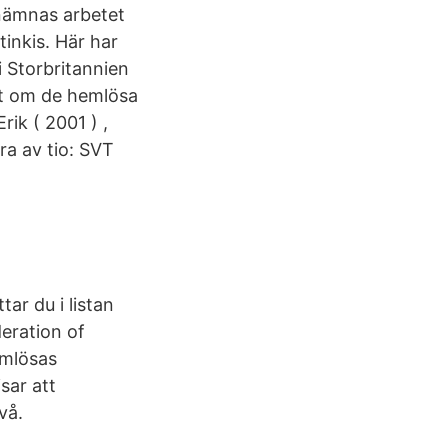
 nämnas arbetet
inkis. Här har
i Storbritannien
rt om de hemlösa
rik ( 2001 ) ,
yra av tio: SVT
ar du i listan
deration of
emlösas
sar att
vå.