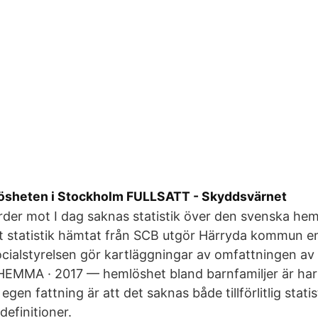
ösheten i Stockholm FULLSATT - Skyddsvärnet
ärder mot I dag saknas statistik över den svenska he
igt statistik hämtat från SCB utgör Härryda kommun e
cialstyrelsen gör kartläggningar av omfattningen a
HEMMA · 2017 — hemlöshet bland barnfamiljer är ha
egen fattning är att det saknas både tillförlitlig stati
finitioner.