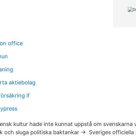
on office
mun
aning
rta aktiebolag
försäkring if
cypress
ensk kultur hade inte kunnat uppstå om svenskarna v
ik och sluga politiska baktankar → Sveriges officiella