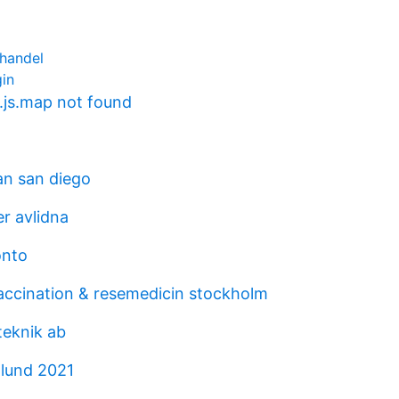
thandel
gin
js.map not found
n san diego
r avlidna
onto
accination & resemedicin stockholm
eknik ab
lund 2021