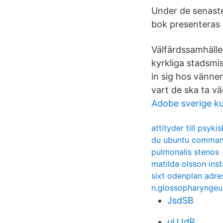
Under de senaste
bok presenteras 
Välfärdssamhälle
kyrkliga stadsmi
in sig hos vänner
vart de ska ta 
Adobe sverige ku
attityder till psyki
du ubuntu comma
pulmonalis stenos
matilda olsson ins
sixt odenplan adre
n.glossopharyngeu
JsdSB
uUJdR