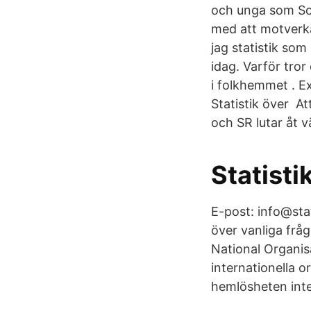
och unga som Soc
med att motverka 
jag statistik so
idag. Varför tro
i folkhemmet . Ex
Statistik över At
och SR lutar åt v
Statist
E-post: info@stat
över vanliga fråg
National Organi
internationella o
hemlösheten inte 