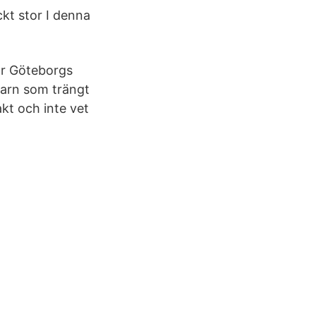
kt stor I denna
för Göteborgs
barn som trängt
akt och inte vet