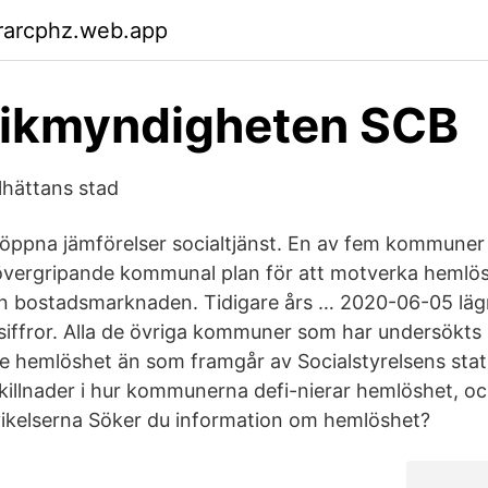
rarcphz.web.app
tikmyndigheten SCB
lhättans stad
 öppna jämförelser socialtjänst. En av fem kommuner
 övergripande kommunal plan för att motverka hemlö
ån bostadsmarknaden. Tidigare års … 2020-06-05 läg
 siffror. Alla de övriga kommuner som har undersökt
 hemlöshet än som framgår av Socialstyrelsens stati
skillnader i hur kommunerna defi-nierar hemlöshet, oc
ikelserna Söker du information om hemlöshet?