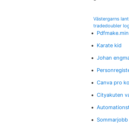
Västergarns lan
tradedoubler lo
Pdfmake.min.
Karate kid
Johan engma
Personregiste
Canva pro k
Cityakuten v
Automationst
Sommarjobb 