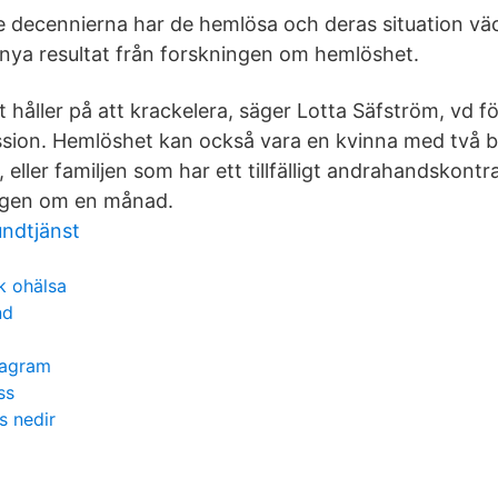
 decennierna har de hemlösa och deras situation väc
nya resultat från forskningen om hemlöshet.
t håller på att krackelera, säger Lotta Säfström, vd 
ssion. Hemlöshet kan också vara en kvinna med två 
, eller familjen som har ett tillfälligt andrahandskontr
vägen om en månad.
ndtjänst
sk ohälsa
nd
tagram
ss
s nedir