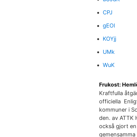
CPJ
gEOl
KOYjj
UMk
WuK
Frukost: Heml
Kraftfulla åtg
officiella Enl
kommuner i So
den. av ATTK 
också gjort en 
gemensamma de