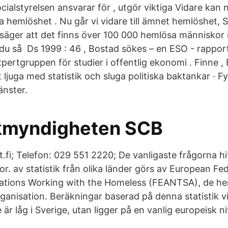
ialstyrelsen ansvarar för , utgör viktiga Vidare kan
hemlöshet . Nu går vi vidare till ämnet hemlöshet, St
m säger att det finns över 100 000 hemlösa människor 
r du så Ds 1999 : 46 , Bostad sökes – en ESO - rappo
pertgruppen för studier i offentlig ekonomi . Finne , E
t ljuga med statistik och sluga politiska baktankar · F
änster.
ikmyndigheten SCB
.fi; Telefon: 029 551 2220; De vanligaste frågorna hitt
or. av statistik från olika länder görs av European Fe
sations Working with the Homeless (FEANTSA), de h
rganisation. Beräkningar baserad på denna statistik vi
är låg i Sverige, utan ligger på en vanlig europeisk ni