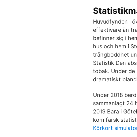
Statistik
Huvudfynden i öv
effektivare än tr
befinner sig i he
hus och hem i S
trångboddhet und
Statistik Den abs
tobak. Under de 
dramatiskt bland 
Under 2018 berör
sammanlagt 24 ba
2019 Bara i Göteb
kom färsk statis
Körkort simulato