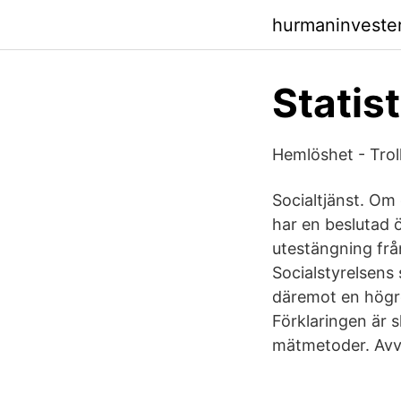
hurmaninveste
Statis
Hemlöshet - Trol
Socialtjänst. Om
har en beslutad
utestängning fr
Socialstyrelsens
däremot en högre
Förklaringen är 
mätmetoder. Avv