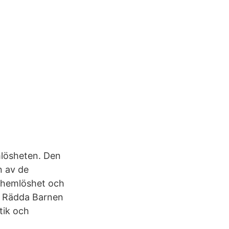
mlösheten. Den
n av de
v hemlöshet och
r Rädda Barnen
stik och