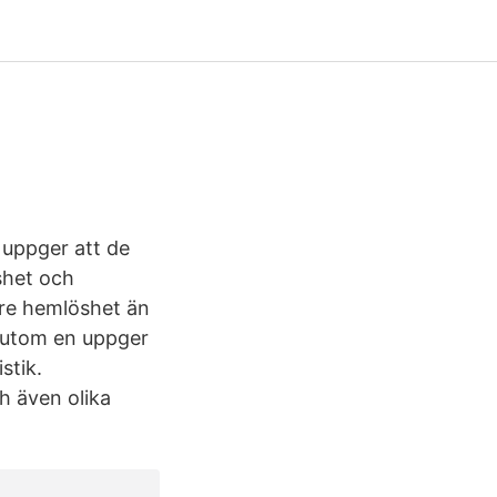
 uppger att de
shet och
re hemlöshet än
s utom en uppger
stik.
h även olika