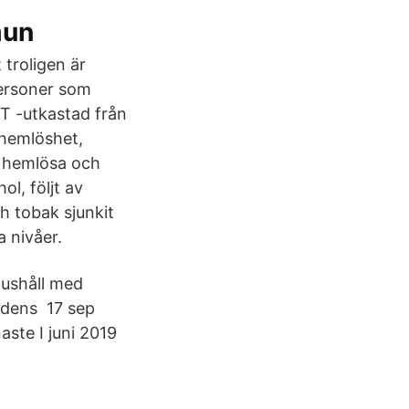
mun
troligen är
 personer som
KT -utkastad från
hemlöshet,
, hemlösa och
l, följt av
h tobak sjunkit
a nivåer.
hushåll med
adens 17 sep
aste I juni 2019