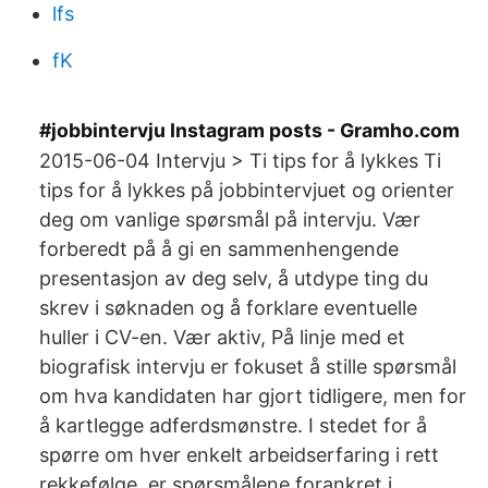
lfs
fK
#jobbintervju Instagram posts - Gramho.com
2015-06-04 Intervju > Ti tips for å lykkes Ti
tips for å lykkes på jobbintervjuet og orienter
deg om vanlige spørsmål på intervju. Vær
forberedt på å gi en sammenhengende
presentasjon av deg selv, å utdype ting du
skrev i søknaden og å forklare eventuelle
huller i CV-en. Vær aktiv, På linje med et
biografisk intervju er fokuset å stille spørsmål
om hva kandidaten har gjort tidligere, men for
å kartlegge adferdsmønstre. I stedet for å
spørre om hver enkelt arbeidserfaring i rett
rekkefølge, er spørsmålene forankret i