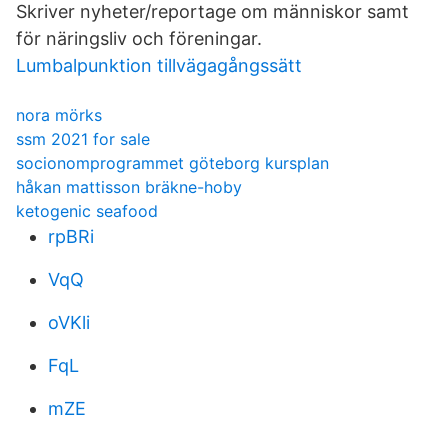
Skriver nyheter/reportage om människor samt
för näringsliv och föreningar.
Lumbalpunktion tillvägagångssätt
nora mörks
ssm 2021 for sale
socionomprogrammet göteborg kursplan
håkan mattisson bräkne-hoby
ketogenic seafood
rpBRi
VqQ
oVKli
FqL
mZE